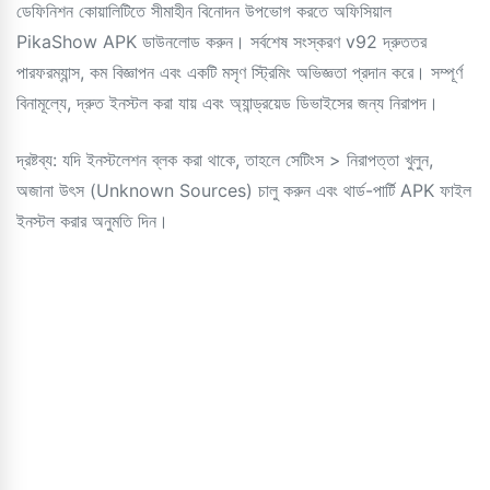
ডেফিনিশন কোয়ালিটিতে সীমাহীন বিনোদন উপভোগ করতে অফিসিয়াল
PikaShow APK ডাউনলোড করুন। সর্বশেষ সংস্করণ v92 দ্রুততর
পারফরম্যান্স, কম বিজ্ঞাপন এবং একটি মসৃণ স্ট্রিমিং অভিজ্ঞতা প্রদান করে। সম্পূর্ণ
বিনামূল্যে, দ্রুত ইনস্টল করা যায় এবং অ্যান্ড্রয়েড ডিভাইসের জন্য নিরাপদ।
দ্রষ্টব্য: যদি ইনস্টলেশন ব্লক করা থাকে, তাহলে সেটিংস > নিরাপত্তা খুলুন,
অজানা উৎস (Unknown Sources) চালু করুন এবং থার্ড-পার্টি APK ফাইল
ইনস্টল করার অনুমতি দিন।