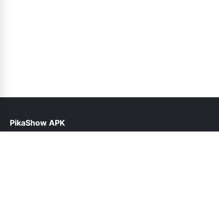
PikaShow APK
help@pikashowapk.pk
Follow Us