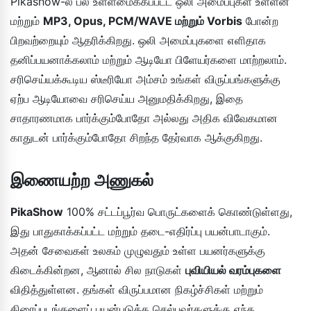
Pikashow-ல் பல உள்ளமைக்கப்பட்ட ஒலி அமைப்புகள் உள்ளன
மற்றும்
MP3, Opus, PCM/WAVE மற்றும் Vorbis
போன்ற
பிறவற்றையும் ஆதரிக்கிறது. ஒலி அமைப்புகளை எளிதாக
தனிப்பயனாக்கலாம் மற்றும் ஆடியோ பிளேயர்களை மாற்றலாம்.
சரிசெய்யக்கூடிய ஸ்டீரியோ அம்சம் உங்கள் விருப்பங்களுக்கு
ஏற்ப ஆடியோவை சரிசெய்ய அனுமதிக்கிறது, இதை
சாதாரணமாக பார்க்கும்போதோ அல்லது அதிக விவேகமான
காதுடன் பார்க்கும்போதோ சிறந்த தேர்வாக ஆக்குகிறது.
இணையற்ற அணுகல்
PikaShow
100% சட்டப்பூர்வ பொருட்களைக் கொண்டுள்ளது,
இது பாதுகாக்கப்பட்ட மற்றும் தடை-எதிர்ப்பு பயன்பாடாகும்.
அதன் சேவைகள் உலகம் முழுவதும் உள்ள பயனர்களுக்கு
கிடைக்கின்றன, ஆனால் சில நாடுகள்
புவியியல் வரம்புகளை
விதித்துள்ளன. தங்கள் விருப்பமான நிகழ்ச்சிகள் மற்றும்
திரைப்படங்களைப் பயன்படுத்த செல்பவர்களுக்கு எந்த