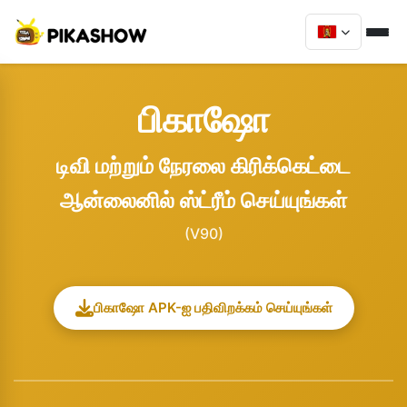
பிகாஷோ
டிவி மற்றும் நேரலை கிரிக்கெட்டை
ஆன்லைனில் ஸ்ட்ரீம் செய்யுங்கள்
(V90)
பிகாஷோ APK-ஐ பதிவிறக்கம் செய்யுங்கள்