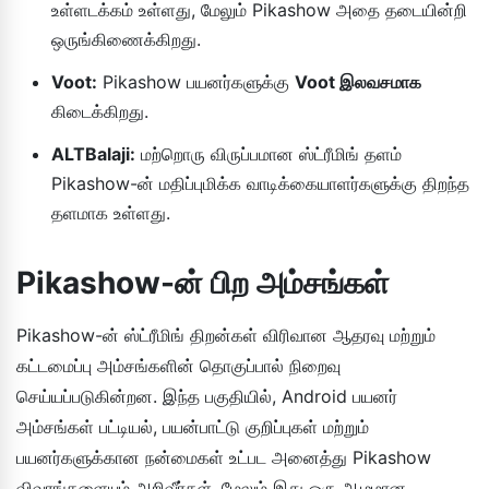
உள்ளடக்கம் உள்ளது, மேலும் Pikashow அதை தடையின்றி
ஒருங்கிணைக்கிறது.
Voot:
Pikashow பயனர்களுக்கு
Voot இலவசமாக
கிடைக்கிறது.
ALTBalaji:
மற்றொரு விருப்பமான ஸ்ட்ரீமிங் தளம்
Pikashow-ன் மதிப்புமிக்க வாடிக்கையாளர்களுக்கு திறந்த
தளமாக உள்ளது.
Pikashow-ன் பிற அம்சங்கள்
Pikashow-ன் ஸ்ட்ரீமிங் திறன்கள் விரிவான ஆதரவு மற்றும்
கட்டமைப்பு அம்சங்களின் தொகுப்பால் நிறைவு
செய்யப்படுகின்றன. இந்த பகுதியில், Android பயனர்
அம்சங்கள் பட்டியல், பயன்பாட்டு குறிப்புகள் மற்றும்
பயனர்களுக்கான நன்மைகள் உட்பட அனைத்து Pikashow
விவரங்களையும் அறிவீர்கள், மேலும் இது ஒரு ஆழமான