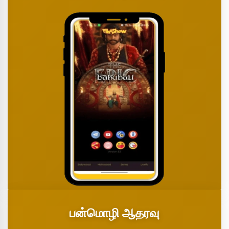
பன்மொழி ஆதரவு