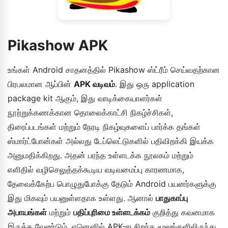
Pikashow APK
உங்கள் Android சாதனத்தில் Pikashow ஸ்ட்ரீம் செய்வதற்கான
பிரபலமான ஆப்பின்
APK வடிவம்
. இது ஒரு application
package kit ஆகும், இது வாடிக்கையாளர்கள்
நூற்றுக்கணக்கான தொலைக்காட்சி நிகழ்ச்சிகள்,
திரைப்படங்கள் மற்றும் நேரடி நிகழ்வுகளைப் பார்க்க தங்கள்
ஸ்மார்ட்போன்கள் அல்லது டேப்லெட்டுகளில் பதிவிறக்கி இயக்க
அனுமதிக்கிறது. அதன் பரந்த உள்ளடக்க நூலகம் மற்றும்
எளிதில் வழிசெலுத்தக்கூடிய வடிவமைப்பு காரணமாக,
தேவைக்கேற்ப பொழுதுபோக்கு தேடும் Android பயனர்களுக்கு
இது மிகவும் பயனுள்ளதாக உள்ளது. ஆனால்
பாதுகாப்பு
அபாயங்கள்
மற்றும்
பதிப்புரிமை உள்ளடக்கம்
குறித்து கவனமாக
இருக்க வேண்டும், ஏனெனில் APK-ஐ சிறந்த மூலங்களிலிருந்து