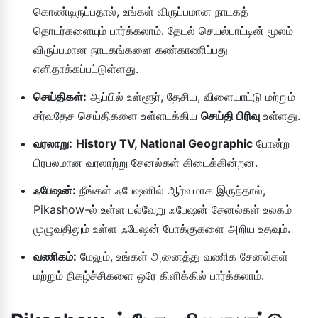
கொண்டிருப்பதால், உங்கள் விருப்பமான நாடகத்
தொடர்களையும் பார்க்கலாம். தேடல் செயல்பாட்டின் மூலம்
விருப்பமான நாடகங்களை கண்காணிப்பது
எளிதாக்கப்பட்டுள்ளது.
செய்திகள்:
ஆப்பில் உள்ளூர், தேசிய, விளையாட்டு மற்றும்
சர்வதேச செய்திகளை உள்ளடக்கிய
செய்தி பிரிவு
உள்ளது.
வரலாறு:
History TV, National Geographic
போன்ற
பிரபலமான வரலாற்று சேனல்கள் கிடைக்கின்றன.
ஃபேஷன்:
நீங்கள் ஃபேஷனில் ஆர்வமாக இருந்தால்,
Pikashow-ல் உள்ள பல்வேறு ஃபேஷன் சேனல்கள் உலகம்
முழுவதிலும் உள்ள ஃபேஷன் போக்குகளை அறிய உதவும்.
வணிகம்:
மேலும், உங்கள் அனைத்து வணிக சேனல்கள்
மற்றும் நிகழ்ச்சிகளை ஒரே கிளிக்கில் பார்க்கலாம்.